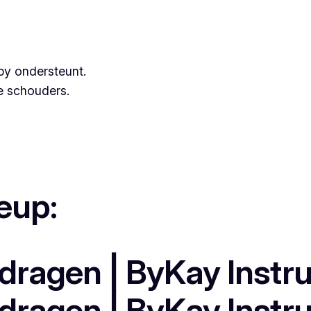
aby ondersteunt.
e schouders.
eup: